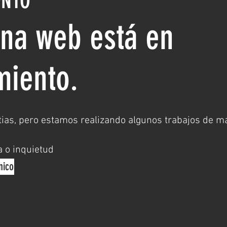
ONTO
ina web está en
miento.
as, pero estamos realizando algunos trabajos de m
a o inquietud
nico