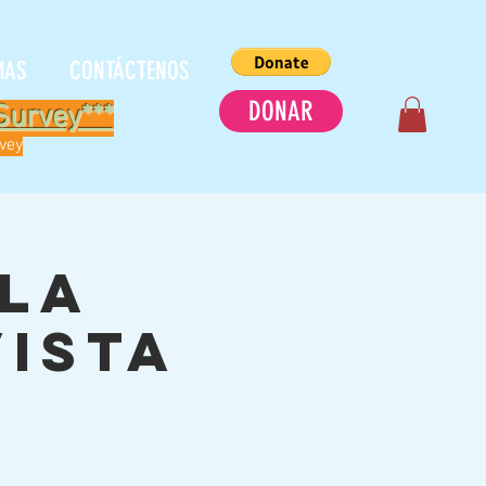
MAS
CONTÁCTENOS
DONAR
Survey***
rvey
 la
Vista