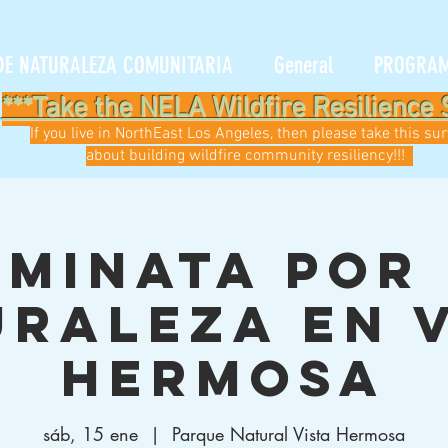
DE NATURALEZA COMUNITARIA
General
PROGRA
***Take the NELA Wildfire Resilience 
If you live in NorthEast Los Angeles, then please take this su
about building wildfire community resiliency!!!
minata por
raleza en 
Hermosa
sáb, 15 ene
  |  
Parque Natural Vista Hermosa