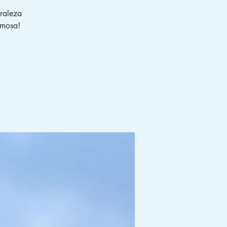
raleza
rmosa!