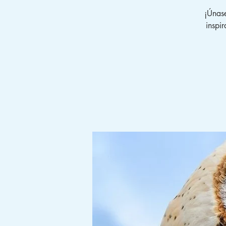
¡Únas
inspi