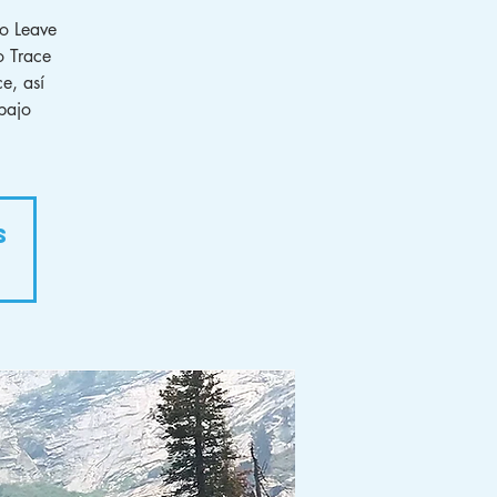
ro Leave
o Trace
e, así
bajo
s