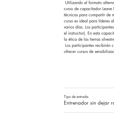
 Utilizando el formato alternativo en línea único desarrollado por el Centro Leave No Trace para la ética al aire libre, este 
curso de capacitador Leave N
técnicas para compartir de m
curso es ideal para líderes a
varios días. Los participant
el instructor). En esta capa
la ética de las tierras silvestr
 Los participantes recibirán credenciales de Instructor Leave No Trace y tendrán las herramientas que necesitan para 
ofrecer cursos de sensibiliz
Tipo de entrada
Entrenador sin dejar r