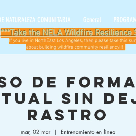
DE NATURALEZA COMUNITARIA
General
PROGRA
***Take the NELA Wildfire Resilience 
If you live in NorthEast Los Angeles, then please take this su
about building wildfire community resiliency!!!
so de form
rtual sin de
rastro
mar, 02 mar
  |  
Entrenamiento en linea