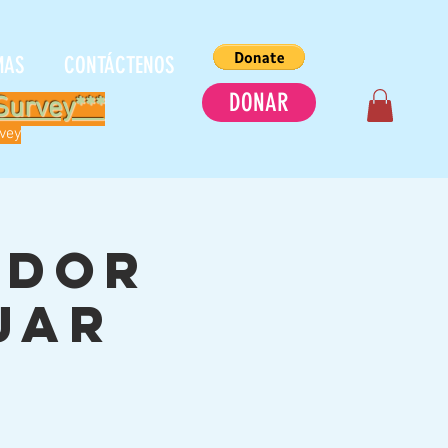
MAS
CONTÁCTENOS
DONAR
Survey***
rvey
ador
jar