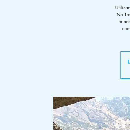
Utiliza
No Tra
brind
com