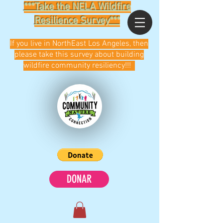
***Take the NELA Wildfire
Resilience Survey***
If you live in NorthEast Los Angeles, then
please take this survey about building
wildfire community resiliency!!!
DONAR