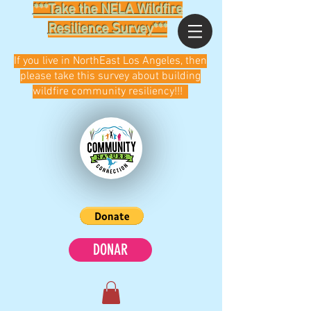
***Take the NELA Wildfire
Resilience Survey***
If you live in NorthEast Los Angeles, then
please take this survey about building
wildfire community resiliency!!!
DONAR