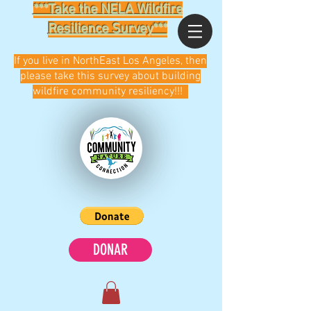
***Take the NELA Wildfire
Resilience Survey***
If you live in NorthEast Los Angeles, then
please take this survey about building
wildfire community resiliency!!!
DONAR